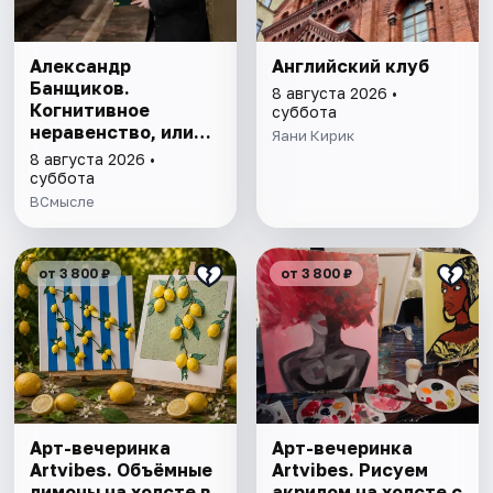
Александр
Английский клуб
Банщиков.
8 августа 2026 •
Когнитивное
суббота
неравенство, или
Яани Кирик
почему умные
8 августа 2026 •
умнеют, а глупые
суббота
глупеют
ВСмысле
от 3 800 ₽
от 3 800 ₽
Арт-вечеринка
Арт-вечеринка
Artvibes. Объёмные
Artvibes. Рисуем
лимоны на холсте в
акрилом на холсте с