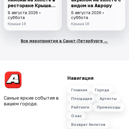
ресторане Крыша
видом на Аврору
18
8 августа 2026 •
8 августа 2026 •
суббота
суббота
Крыша 18
Крыша 18
→
Все мероприятия в Санкт-Петербурге
Навигация
Главная
Города
Самые яркие события в
Площадки
Артисты
вашем городе.
Рейтинги
Промокоды
О нас
Возврат билетов