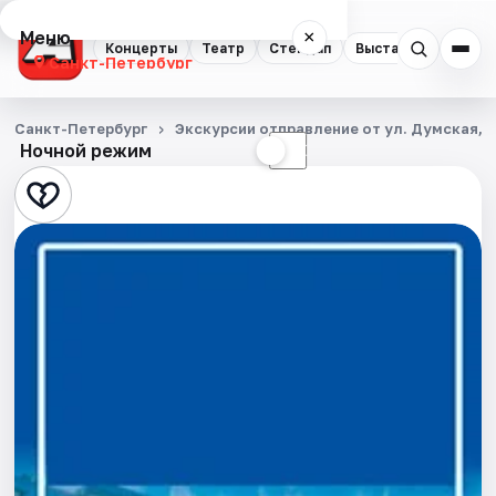
Меню
×
Концерты
Театр
Стендап
Выставки
Квест
Санкт-Петербург
Концерты
Санкт-Петербург
Экскурсии отправление от ул. Думская, д
Ночной режим
☀
☾
Театр
Стендап
Выставки
Квесты
Экскурсии
Спорт
События