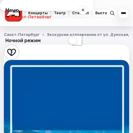
Меню
×
Концерты
Театр
Стендап
Выставки
Квест
Санкт-Петербург
Концерты
Санкт-Петербург
Экскурсии отправление от ул. Думская, д
Ночной режим
☀
☾
Театр
Стендап
Выставки
Квесты
Экскурсии
Спорт
События