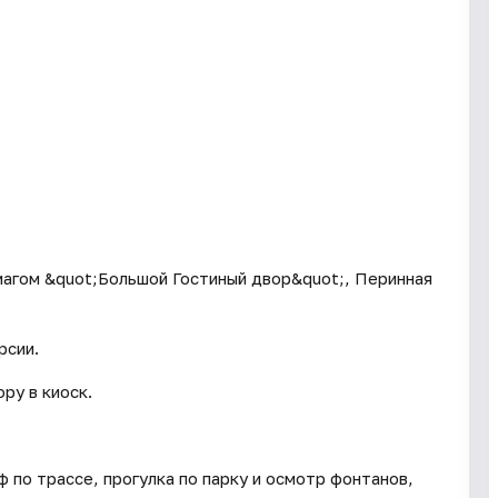
.
.
магом &quot;Большой Гостиный двор&quot;, Перинная
рсии.
ру в киоск.
 по трассе, прогулка по парку и осмотр фонтанов,