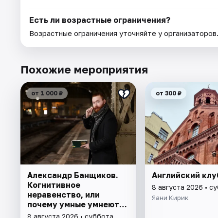
Есть ли возрастные ограничения?
Возрастные ограничения уточняйте у организаторов
Похожие мероприятия
от 1 000 ₽
от 300 ₽
Александр Банщиков.
Английский клу
Когнитивное
8 августа 2026 • с
неравенство, или
Яани Кирик
почему умные умнеют, а
глупые глупеют
8 августа 2026 • суббота