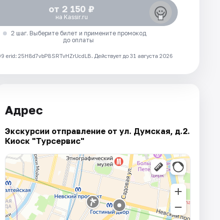
от 2 150 ₽
на Kassir.ru
2 шаг. Выберите билет и примените промокод
до оплаты
 erid: 25H8d7vbP8SRTvHZrUcdLB.
Действует до 31 августа 2026
Адрес
Экскурсии отправление от ул. Думская, д.2.
Киоск "Турсервис"