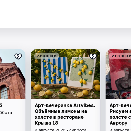
.
от 3 800 ₽
от 3 800 ₽
б
Арт-вечеринка Artvibes.
Арт-вече
Объёмные лимоны на
Рисуем 
уббота
холсте в ресторане
холсте с
Крыша 18
Аврору
8 августа 2026 • суббота
8 августа