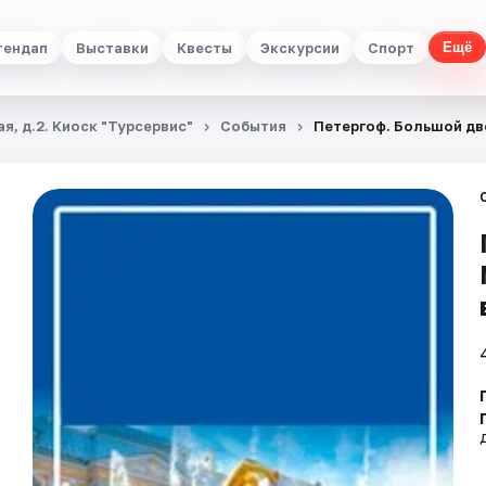
тендап
Выставки
Квесты
Экскурсии
Спорт
Ещё
я, д.2. Киоск "Турсервис"
События
Петергоф. Большой дв