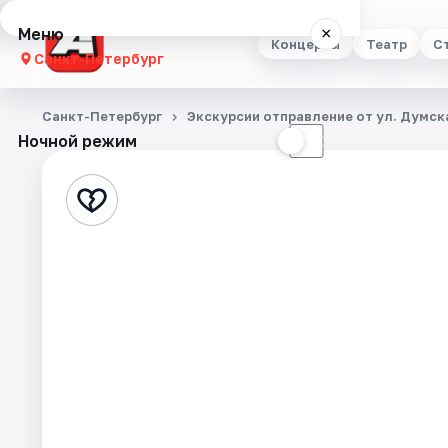
Меню
×
Концерты
Театр
С
Санкт-Петербург
Концерты
Санкт-Петербург
Экскурсии отправление от ул. Думска
Ночной режим
☀
☾
Театр
Стендап
Выставки
Квесты
Экскурсии
Спорт
События