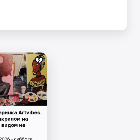
ринка Artvibes.
акрилом на
 видом на
 2026 • суббота