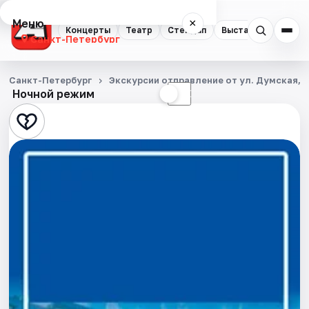
Меню
×
Концерты
Театр
Стендап
Выставки
Квест
Санкт-Петербург
Концерты
Санкт-Петербург
Экскурсии отправление от ул. Думская, д
Ночной режим
☀
☾
Театр
Стендап
Выставки
Квесты
Экскурсии
Спорт
События