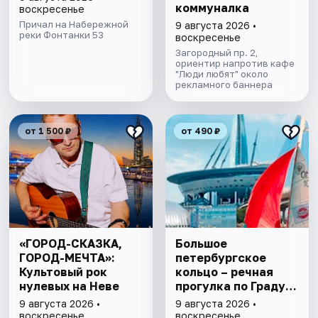
коммуналка
воскресенье
Причал на Набережной
9 августа 2026 •
реки Фонтанки 53
воскресенье
Загородный пр. 2,
ориентир напротив кафе
"Люди любят" около
рекламного баннера
от 1 500 ₽
от 490 ₽
«ГОРОД-СКАЗКА,
Большое
ГОРОД-МЕЧТА»:
петербургское
Культовый рок
кольцо – речная
нулевых на Неве
прогулка пo Граду
на Неве с
9 августа 2026 •
9 августа 2026 •
авторской
воскресенье
воскресенье