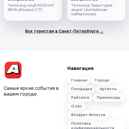
экскурсией и живой
Теплоход-клуб ROCK HIT
Теплоход "Акватория
NEVA (Москва 177)
музыкой в тёплом
звука" (Английская
набережная)
салоне теплохода
→
Все туристам в Санкт-Петербурге
Навигация
Главная
Города
Самые яркие события в
Площадки
Артисты
вашем городе.
Рейтинги
Промокоды
О нас
Возврат билетов
Политика
конфиденциальности