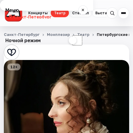
Меню
×
Концерты
Театр
Стендап
Выставки
Квест
Санкт-Петербург
Концерты
Санкт-Петербург
Монплезир
Театр
Петербургские н
Ночной режим
☀
☾
Театр
Стендап
12+
Выставки
Квесты
Экскурсии
Спорт
События