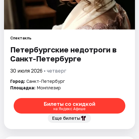
Города
Площадки
Спектакль
Артисты
Петербургские недотроги в
Санкт-Петербурге
Рейтинги
30 июля 2026
• четверг
Город:
Санкт-Петербург
Площадка:
Монплезир
Билеты со скидкой
на Яндекс Афише
Еще билеты