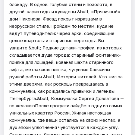
блокаду. В одной: голубые стены и позолота, в
другой: кариатиды и купидоны.&bull; «Пряничный»
дом Никонова. Фасад покрыт изразцами в
неорусском стиле.Пройдём по местам, куда не
ведут путеводители: через арки, соединяющие
целые кварталы и старинные переходы. Вы
увидите:&bull; Редкие детали-трофеи, из которых
складывается душа города: старинный фонтанчик-
поилка для лошадей, кованая шахта старинного
лифта, метлахская плитка, чугунные балясины
ручной работы.&bull; Истории жителей. Кто жил за
этими дверями, как роскошь превращалась в
коммуналки, как рождались привычки и легенды
Петербурга.&bull; Коммуналка Сергея Довлатова —
по желаниюПосле прогулки зайдём в одну из самых
уникальных квартир России. Жилая настоящая
коммуналка, где вещи остались на своих местах, а
дух эпохи уплотнения чувствуется в каждом углу.
Скрип паркета, бормотание радиоприёмника, запах