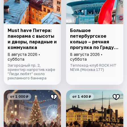
Must have Питера:
Большое
панорама с высоты
петербургское
и дворы, парадные и
кольцо – речная
коммуналка
прогулка пo Граду
на Неве с
8 августа 2026 •
8 августа 2026 •
авторской
суббота
суббота
экскурсией и живой
Загородный пр. 2,
Теплоход-клуб ROCK HIT
ориентир напротив кафе
музыкой в тёплом
NEVA (Москва 177)
"Люди любят" около
салоне теплохода
рекламного баннера
от 1 000 ₽
от 1 400 ₽