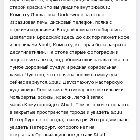
старой краски.Что вы увидите внутри:&bull;
Комнату Довлатова. Underwood на столе,
изразцовая печь, дисковый телефон, полка с
редкими изданиями. В одной комнате собирались
Довлатов и Бродский: здесь до сих пор пахнет кофе
и чернилами.&bull; Комнату, которая была закрыта
десятилетиями. На столе старые фотографии и
выцветшие газеты, под обоями слои начала века, на
тумбе дорожный сундук и редкая корабельная
лампа. Чувство, что хозяева вышли на минуту и
сейчас вернутся.&bull; Двухэтажную мастерскую
художницы Ленфильма. Антикварные светильники,
мольберты, эскизы, краски, лёгкий запах
масла.Кому подойдёт:&bull; Тем, кто хочет попасть
в закрытые пространства города и увидеть.&bull;
Петербург не с фасада, а изнутри. Это редкий шанс
увидеть Петербург, которого нет на
открытках.Организационные детали:&bull;