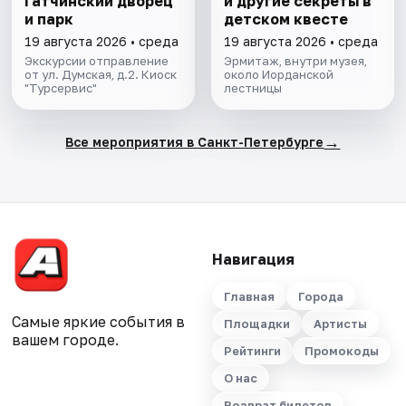
Гатчинский дворец
и другие секреты в
и парк
детском квесте
19 августа 2026 • среда
19 августа 2026 • среда
Экскурсии отправление
Эрмитаж, внутри музея,
от ул. Думская, д.2. Киоск
около Иорданской
"Турсервис"
лестницы
→
Все мероприятия в Санкт-Петербурге
Навигация
Главная
Города
Самые яркие события в
Площадки
Артисты
вашем городе.
Рейтинги
Промокоды
О нас
Возврат билетов