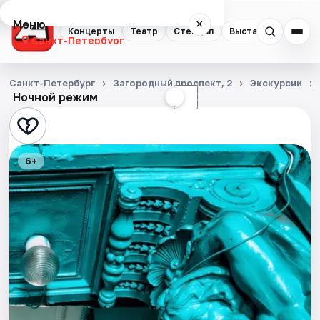
Меню
×
Концерты
Театр
Стендап
Выставки
Квест
Санкт-Петербург
Концерты
Санкт-Петербург
Загородный проспект, 2
Экскурсии
Ночной режим
☀
☾
Театр
Стендап
6+
Выставки
Квесты
Экскурсии
Спорт
События