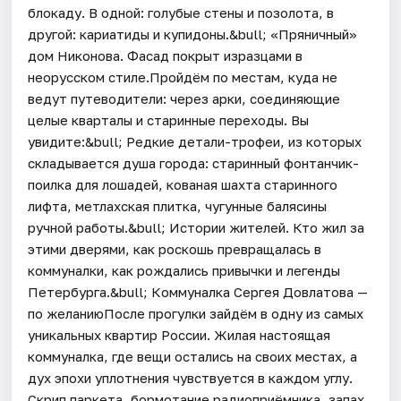
блокаду. В одной: голубые стены и позолота, в
другой: кариатиды и купидоны.&bull; «Пряничный»
дом Никонова. Фасад покрыт изразцами в
неорусском стиле.Пройдём по местам, куда не
ведут путеводители: через арки, соединяющие
целые кварталы и старинные переходы. Вы
увидите:&bull; Редкие детали-трофеи, из которых
складывается душа города: старинный фонтанчик-
поилка для лошадей, кованая шахта старинного
лифта, метлахская плитка, чугунные балясины
ручной работы.&bull; Истории жителей. Кто жил за
этими дверями, как роскошь превращалась в
коммуналки, как рождались привычки и легенды
Петербурга.&bull; Коммуналка Сергея Довлатова —
по желаниюПосле прогулки зайдём в одну из самых
уникальных квартир России. Жилая настоящая
коммуналка, где вещи остались на своих местах, а
дух эпохи уплотнения чувствуется в каждом углу.
Скрип паркета, бормотание радиоприёмника, запах