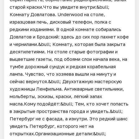
старой краски.Что вы увидите внутри:&bull;
Комнату Довлатова. Underwood на столе,
изразцовая печь, дисковый телефон, полка с
редкими изданиями. В одной комнате собирались
Довлатов и Бродский: здесь до сих пор пахнет кофе
и чернилами.&bull; Комнату, которая была закрыта
десятилетиями. На столе старые фотографии и
выцветшие газеты, под обоями слои начала века, на
тумбе дорожный сундук и редкая корабельная
лампа. Чувство, что хозяева вышли на минуту и
сейчас вернутся.&bull; Двухэтажную мастерскую
художницы Ленфильма. Антикварные светильники,
мольберты, эскизы, краски, лёгкий запах
масла.Кому подойдёт:&bull; Тем, кто хочет попасть
в закрытые пространства города и увидеть.&bull;
Петербург не с фасада, а изнутри. Это редкий шанс
увидеть Петербург, которого нет на
открытках.Организационные детали:&bull;