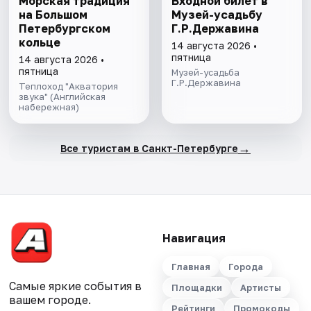
Морская традиция
Входной билет в
на Большом
Музей-усадьбу
Петербургском
Г.Р.Державина
кoльце
14 августа 2026 •
пятница
14 августа 2026 •
пятница
Музей-усадьба
Г.Р.Державина
Теплоход "Акватория
звука" (Английская
набережная)
→
Все туристам в Санкт-Петербурге
Навигация
Главная
Города
Самые яркие события в
Площадки
Артисты
вашем городе.
Рейтинги
Промокоды