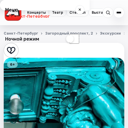
Меню
×
Концерты
Театр
Стендап
Выставки
Квест
Санкт-Петербург
Концерты
Санкт-Петербург
Загородный проспект, 2
Экскурсии
Ночной режим
☀
☾
Театр
Стендап
6+
Выставки
Квесты
Экскурсии
Спорт
События