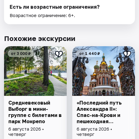
Есть ли возрастные ограничения?
Возрастное ограничение: 6+.
Похожие экскурсии
от 3 000 ₽
от 1 440 ₽
Cредневековый
«Последний путь
Выборг в мини-
Александра II»:
группе c билетами в
Спас-на-Крови и
парк Монрепо
пешеходная
прогулка
6 августа 2026 •
6 августа 2026 •
четверг
четверг