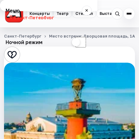
Меню
×
Концерты
Театр
Стендап
Выставки
Квест
Санкт-Петербург
Концерты
Санкт-Петербург
Место встречи: Дворцовая площадь, 1А
Ночной режим
☀
☾
Театр
Стендап
Выставки
Квесты
Экскурсии
Спорт
События