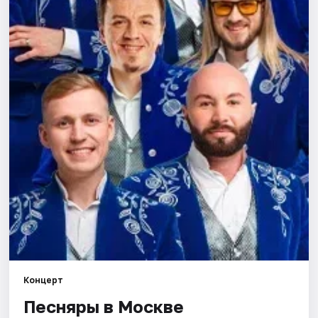
Города
Площадки
Артисты
Рейтинги
Концерт
Песняры в Москве