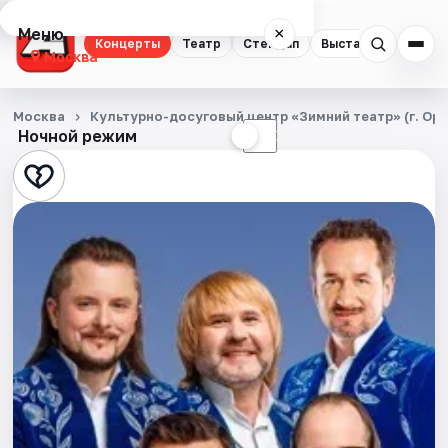
Меню
×
Концерты
Театр
Стендап
Выставки
Квест
Москва
Концерты
Москва
Культурно-досуговый центр «Зимний театр» (г. Ор
Ночной режим
☀
☾
Театр
Стендап
Выставки
Квесты
Экскурсии
Спорт
События