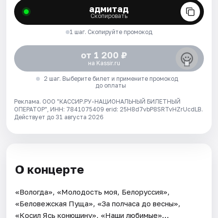
адмитад
Скопировать
1 шаг. Скопируйте промокод
от 1 200 ₽
на Kassir.ru
2 шаг. Выберите билет и примените промокод
до оплаты
Реклама. ООО "КАССИР.РУ-НАЦИОНАЛЬНЫЙ БИЛЕТНЫЙ
ОПЕРАТОР", ИНН: 7841075409 erid: 25H8d7vbP8SRTvHZrUcdLB.
Действует до 31 августа 2026
О концерте
«Вологда», «Молодость моя, Белоруссия»,
«Беловежская Пуща», «За полчаса до весны»,
«Косил Ясь конюшину», «Наши любимые»…