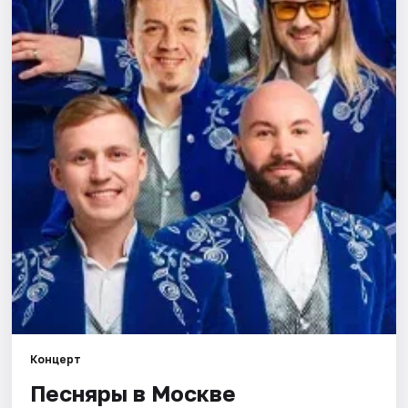
Города
Площадки
Артисты
Рейтинги
Концерт
Песняры в Москве