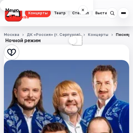
Меню
×
Концерты
Театр
Стендап
Выставки
Квест
Москва
Концерты
Москва
ДК «Россия» (г. Серпухов)
Концерты
Песняр
Ночной режим
☀
☾
Театр
Стендап
Выставки
Квесты
Экскурсии
Спорт
События