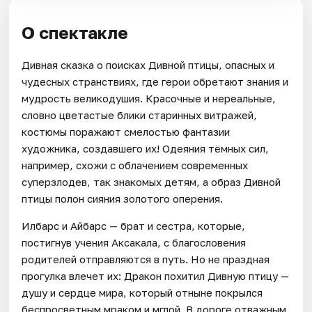
О спектакле
Дивная сказка о поисках Дивной птицы, опасных и
чудесных странствиях, где герои обретают знания и
мудрость великодушия. Красочные и нереальные,
словно цветастые блики старинных витражей,
костюмы поражают смелостью фантазии
художника, создавшего их! Одеяния тёмных сил,
например, схожи с облачением современных
суперзлодев, так знакомых детям, а образ Дивной
птицы полон сияния золотого оперения.
Илбарс и Айбарс — брат и сестра, которые,
постигнув учения Аксакала, с благословения
родителей отправляются в путь. Но не праздная
прогулка влечет их: Дракон похитил Дивную птицу —
душу и сердце мира, который отныне покрылся
беспросветным мраком и мглой. В дороге отважным