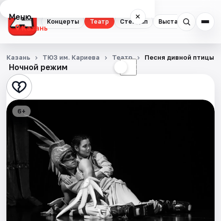
Меню
×
Концерты
Театр
Стендап
Выставки
Квест
Казань
Концерты
Казань
ТЮЗ им. Кариева
Театр
Песня дивной птицы
Ночной режим
☀
☾
Театр
Стендап
6+
Выставки
Квесты
Экскурсии
Спорт
События