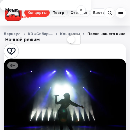
Меню
×
Концерты
Театр
Стендап
Выставки
Спорт
Барнаул
Концерты
Барнаул
КЗ «Сибирь»
Концерты
Песни нашего кино
Ночной режим
☀
☾
Театр
Стендап
6+
Выставки
Спорт
События
Города