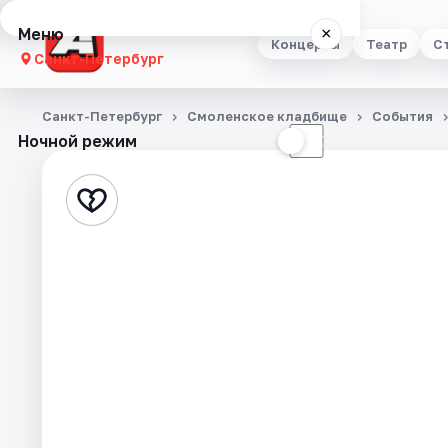
Меню
×
Концерты
Театр
С
Санкт-Петербург
Концерты
Санкт-Петербург
Смоленское кладбище
События
Ночной режим
☀
☾
Театр
Стендап
Выставки
Квесты
Экскурсии
Спорт
События