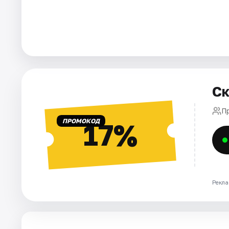
Города
Площадки
Артисты
Ск
Рейтинги
П
ПРОМОКОД
17%
Рекла