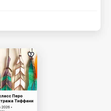
класс Перо
итража Тиффани
 2026 •