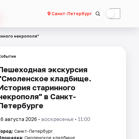
☀
☾
Санкт-Петербург
инного некрополя"
Событие
Пешеходная экскурсия
"Смоленское кладбище.
История старинного
некрополя" в Санкт-
Петербурге
16 августа 2026
• воскресенье • 11:00
Город:
Санкт-Петербург
Площадка:
Смоленское кладбище