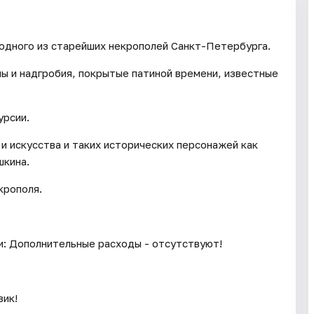
одного из старейших некрополей Санкт-Петербурга.
пы и надгробия, покрытые патиной времени, известные
урсии.
и искусства и таких исторических персонажей как
шкина.
крополя.
и: Дополнительные расходы - отсутствуют!
вик!