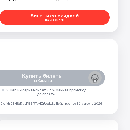
Билеты со скидкой
на Kassir.ru
Купить билеты
на Kassir.ru
2 шаг. Выберите билет и примените промокод
до оплаты
 erid: 25H8d7vbP8SRTvHZrUcdLB.
Действует до 31 августа 2026