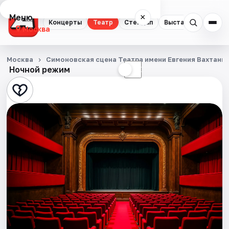
Меню
×
Концерты
Театр
Стендап
Выставки
Квест
Москва
Концерты
Москва
Симоновская сцена Театра имени Евгения Вахтанг
Ночной режим
☀
☾
Театр
Стендап
Выставки
Квесты
Экскурсии
Спорт
События