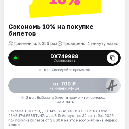
Сэкономь 10% на покупке
билетов
Применили: 8 356 раз
Проверено: 1 минуту назад
DX749988
Скопировать
1 шаг. Скопируйте промокод
от 700 ₽
на Яндекс Афише
2 шаг. Выберите билет и примените промокод
до оплаты
Реклама. ООО "ЯНДЕКС МУЗЫКА", ИНН: 9705121040 erid:
25H8d7vbP8SRTvHZrUcdLB
Действует до 30 сентября 2026
при покупке билетов от 3 000 ₽ на это мероприятие на Яндекс
Афише!