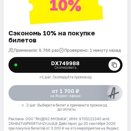
10%
Сэкономь 10% на покупке
билетов
Применили: 8 766 раз
Проверено: 1 минуту назад
DX749988
Скопировать
1 шаг. Скопируйте промокод
от 1 700 ₽
на Яндекс Афише
2 шаг. Выберите билет и примените промокод
до оплаты
Реклама. ООО "ЯНДЕКС МУЗЫКА", ИНН: 9705121040 erid:
25H8d7vbP8SRTvHZrUcdLB
Действует до 30 сентября 2026
при покупке билетов от 3 000 ₽ на это мероприятие на Яндекс