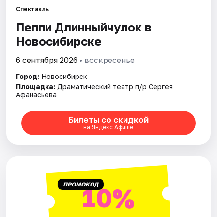
Спектакль
Пеппи Длинныйчулок в
Города
Новосибирске
Площадки
6 сентября 2026
• воскресенье
Артисты
Город:
Новосибирск
Площадка:
Драматический театр п/р Сергея
Рейтинги
Афанасьева
Билеты со скидкой
на Яндекс Афише
ПРОМОКОД
10%