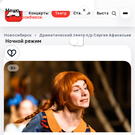
Меню
×
Концерты
Театр
Стендап
Выставки
Квест
Новосибирск
Концерты
Новосибирск
Драматический театр п/р Сергея Афанасьева
Ночной режим
☀
☾
Театр
Стендап
6+
Выставки
Квесты
Экскурсии
Спорт
События