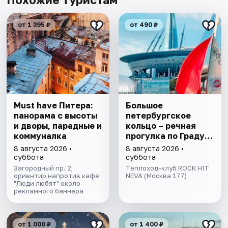
от 1 395 ₽
от 490 ₽
Must have Питера:
Большое
панорама с высоты
петербургское
и дворы, парадные и
кольцо – речная
коммуналка
прогулка пo Граду
на Неве с
8 августа 2026 •
8 августа 2026 •
авторской
суббота
суббота
экскурсией и живой
Загородный пр. 2,
Теплоход-клуб ROCK HIT
ориентир напротив кафе
музыкой в тёплом
NEVA (Москва 177)
"Люди любят" около
салоне теплохода
рекламного баннера
от 1 000 ₽
от 1 400 ₽