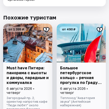
Похожие туристам
от 1 395 ₽
от 490 ₽
Must have Питера:
Большое
панорама с высоты
петербургское
и дворы, парадные и
кольцо – речная
коммуналка
прогулка пo Граду
на Неве с
6 августа 2026 •
6 августа 2026 •
авторской
четверг
четверг
экскурсией и живой
Загородный пр. 2,
Теплоход "Акватория
ориентир напротив кафе
музыкой в тёплом
звука" (Английская
"Люди любят" около
набережная)
салоне теплохода
рекламного баннера