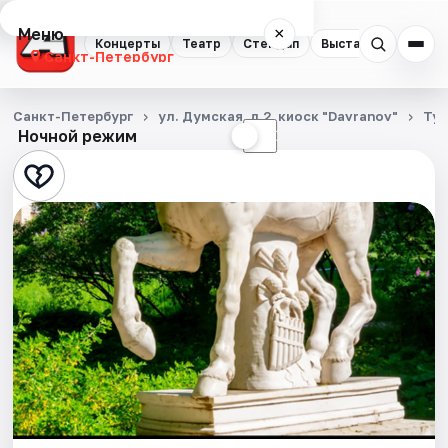
Меню
×
Концерты
Театр
Стендап
Выставки
Квест
Санкт-Петербург
Концерты
Санкт-Петербург
ул. Думская, д.2, киоск "Davranov"
Ту
Ночной режим
☀
☾
Театр
Стендап
Выставки
Квесты
Экскурсии
Спорт
События