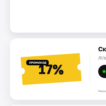
Города
Площадки
Артисты
Рейтинги
Ск
П
ПРОМОКОД
17%
Рекла