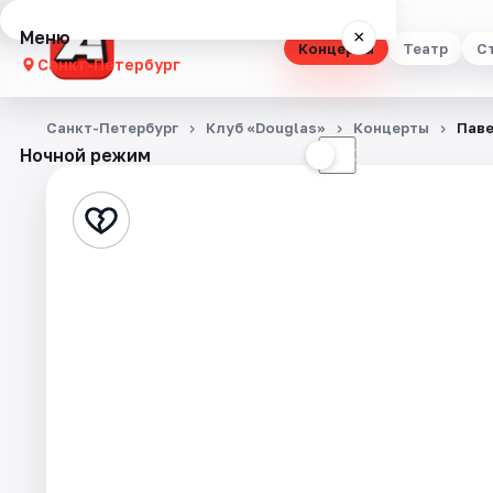
Меню
×
Концерты
Театр
С
Санкт-Петербург
Концерты
Санкт-Петербург
Клуб «Douglas»
Концерты
Пав
Ночной режим
☀
☾
Театр
Стендап
Выставки
Квесты
Экскурсии
Спорт
События