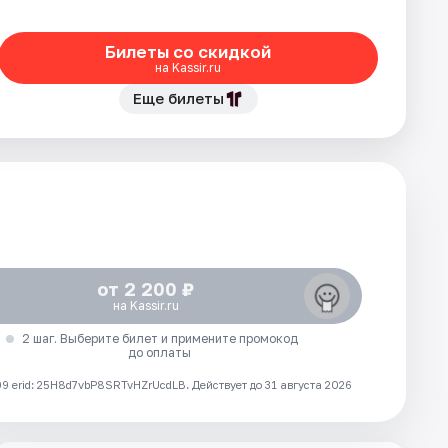
Билеты со скидкой
на Kassir.ru
Еще билеты
от 2 200 ₽
на Kassir.ru
2 шаг. Выберите билет и примените промокод
до оплаты
 erid: 25H8d7vbP8SRTvHZrUcdLB.
Действует до 31 августа 2026