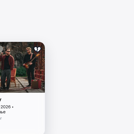
y
 2026 •
нье
r