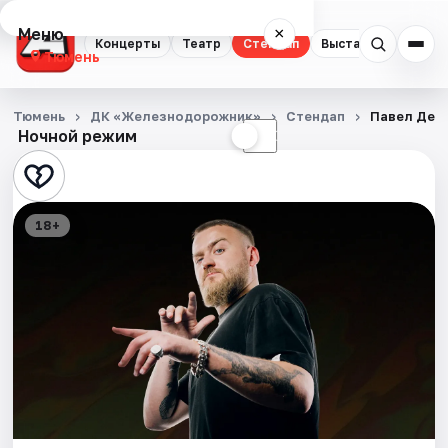
Меню
×
Концерты
Театр
Стендап
Выставки
Квест
Тюмень
Концерты
Тюмень
ДК «Железнодорожник»
Стендап
Павел Дед
Ночной режим
☀
☾
Театр
Стендап
18+
Выставки
Квесты
Экскурсии
Спорт
События