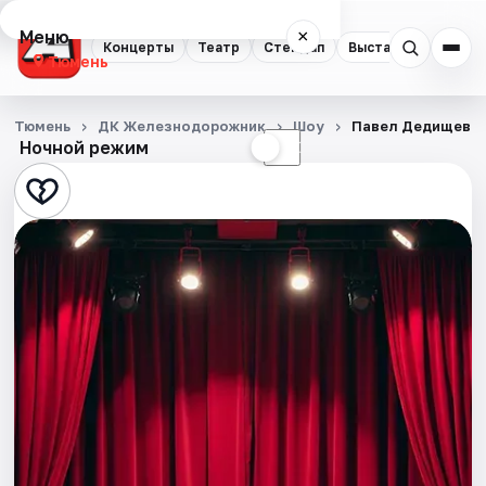
Меню
×
Концерты
Театр
Стендап
Выставки
Квест
Тюмень
Концерты
Тюмень
ДК Железнодорожник
Шоу
Павел Дедищев: 
Ночной режим
☀
☾
Театр
Стендап
Выставки
Квесты
Экскурсии
Спорт
События