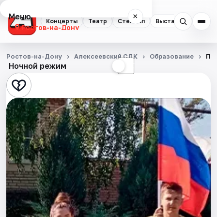
Меню
×
Концерты
Театр
Стендап
Выставки
Квест
Ростов-на-Дону
Концерты
Ростов-на-Дону
Алексеевский СДК
Образование
Па
Ночной режим
☀
☾
Театр
Стендап
Выставки
Квесты
Экскурсии
Спорт
События