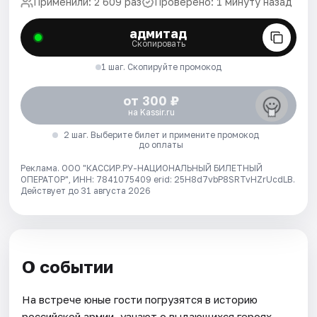
Применили: 2 609 раз
Проверено: 1 минуту назад
адмитад
Скопировать
1 шаг. Скопируйте промокод
от 300 ₽
на Kassir.ru
2 шаг. Выберите билет и примените промокод
до оплаты
Реклама. ООО "КАССИР.РУ-НАЦИОНАЛЬНЫЙ БИЛЕТНЫЙ
ОПЕРАТОР", ИНН: 7841075409 erid: 25H8d7vbP8SRTvHZrUcdLB.
Действует до 31 августа 2026
О событии
На встрече юные гости погрузятся в историю
российской армии, узнают о выдающихся героях,