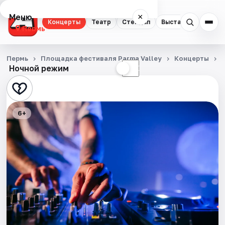
Меню
×
Концерты
Театр
Стендап
Выставки
Квест
Пермь
Концерты
Пермь
Площадка фестиваля Parma Valley
Концерты
Ночной режим
☀
☾
Театр
Стендап
6+
Выставки
Квесты
Экскурсии
Спорт
События