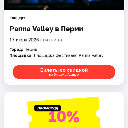
Города
Концерт
Parma Valley в Перми
Площадки
17 июля 2026
• пятница
Артисты
Город:
Пермь
Рейтинги
Площадка:
Площадка фестиваля Parma Valley
Билеты со скидкой
на Яндекс Афише
ПРОМОКОД
10%