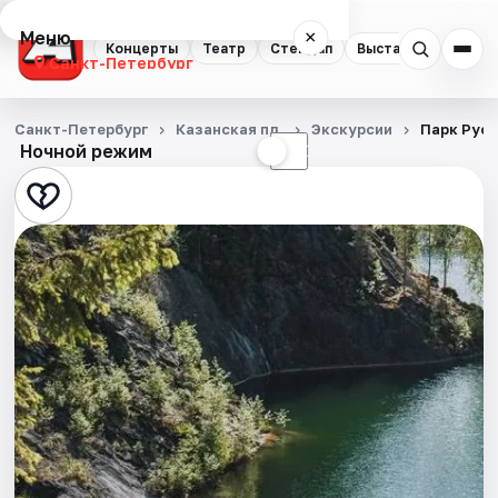
Меню
×
Концерты
Театр
Стендап
Выставки
Квест
Санкт-Петербург
Концерты
Санкт-Петербург
Казанская пл.
Экскурсии
Парк Руск
Ночной режим
☀
☾
Театр
Стендап
Выставки
Квесты
Экскурсии
Спорт
События