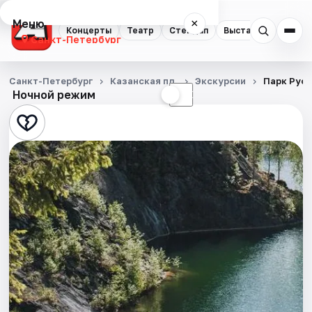
Меню
×
Концерты
Театр
Стендап
Выставки
Квест
Санкт-Петербург
Концерты
Санкт-Петербург
Казанская пл.
Экскурсии
Парк Руск
Ночной режим
☀
☾
Театр
Стендап
Выставки
Квесты
Экскурсии
Спорт
События