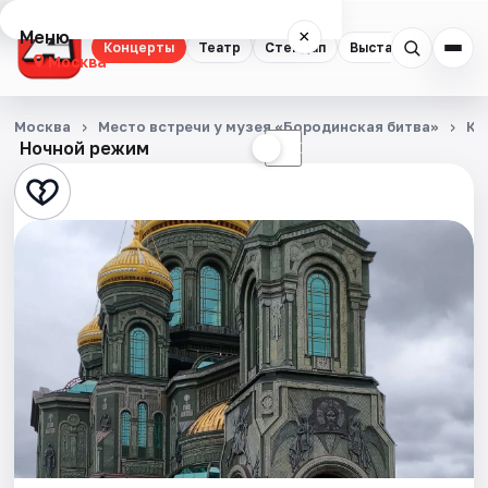
Меню
×
Концерты
Театр
Стендап
Выставки
Квест
Москва
Концерты
Москва
Место встречи у музея «Бородинская битва»
Ко
Ночной режим
☀
☾
Театр
Стендап
Выставки
Квесты
Экскурсии
Спорт
События