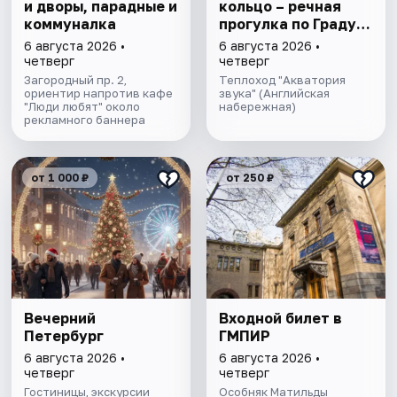
и дворы, парадные и
кольцо – речная
коммуналка
прогулка пo Граду
на Неве с
6 августа 2026 •
6 августа 2026 •
авторской
четверг
четверг
экскурсией и живой
Загородный пр. 2,
Теплоход "Акватория
ориентир напротив кафе
музыкой в тёплом
звука" (Английская
"Люди любят" около
набережная)
салоне теплохода
рекламного баннера
от 1 000 ₽
от 250 ₽
Вечерний
Входной билет в
Петербург
ГМПИР
6 августа 2026 •
6 августа 2026 •
четверг
четверг
Гостиницы, экскурсии
Особняк Матильды