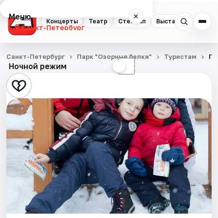
Меню
×
Концерты
Театр
Стендап
Выставки
Квест
Санкт-Петербург
Концерты
Санкт-Петербург
Парк "Озорные белки"
Туристам
Па
Ночной режим
☀
☾
Театр
Стендап
Выставки
Квесты
Экскурсии
Спорт
События