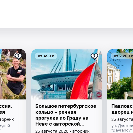
.
от 490 ₽
от 2 200 ₽
ссия.
Большое петербургское
Павловс
ея
кольцо – речная
дворец 
прогулка пo Граду на
вторник
25 августа
Неве с авторской
музей
ул. Думская
экскурсией и живой
"
"Davranov"
25 августа 2026 • вторник