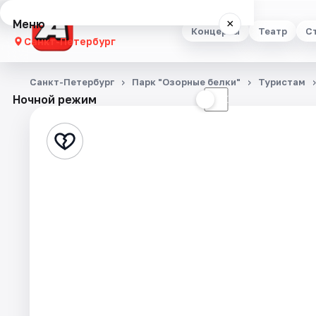
Меню
×
Концерты
Театр
С
Санкт-Петербург
Концерты
Санкт-Петербург
Парк "Озорные белки"
Туристам
Ночной режим
☀
☾
Театр
Стендап
Выставки
Квесты
Экскурсии
Спорт
События