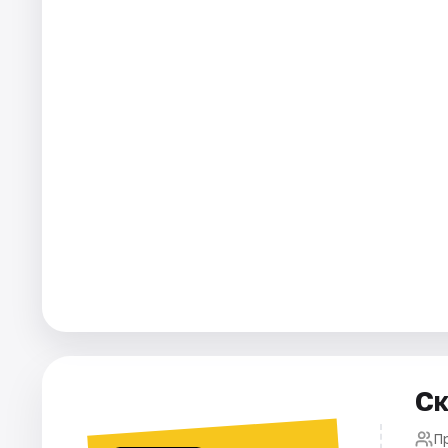
Города
Площадки
Артисты
Рейтинги
Ск
П