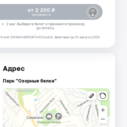
от 2 200 ₽
на Kassir.ru
2 шаг. Выберите билет и примените промокод
до оплаты
 erid: 25H8d7vbP8SRTvHZrUcdLB.
Действует до 31 августа 2026
Адрес
Парк "Озорные белки"