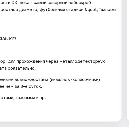
ости XXI века - самый северный небоскреб
оростной диаметр, футбольный стадион &quot;Газпром
ЯЗЫКЕ!
тор, для прохождения через металлодетекторную
ата обязательно.
енными возможностями (инвалиды-колясочники)
е чем за 3-е суток.
тами, газовыми и пр.