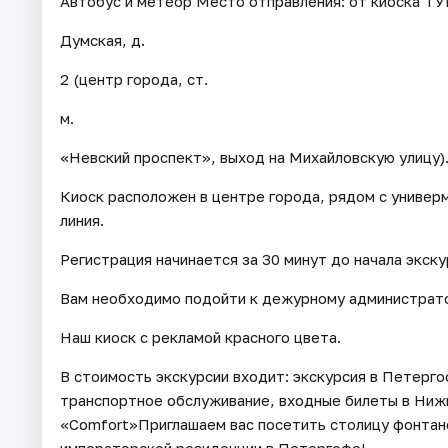
Автобус и метеор Место отправления: от киоска ТУ
Думская, д.
2 (центр города, ст.
м.
«Невский проспект», выход на Михайловскую улицу)
Киоск расположен в центре города, рядом с универ
линия.
Регистрация начинается за 30 минут до начала экску
Вам необходимо подойти к дежурному администрато
Наш киоск с рекламой красного цвета.
В стоимость экскурсии входит: экскурсия в Петергоф
транспортное обслуживание, входные билеты в Нижн
«Comfort»Приглашаем вас посетить столицу фонтан