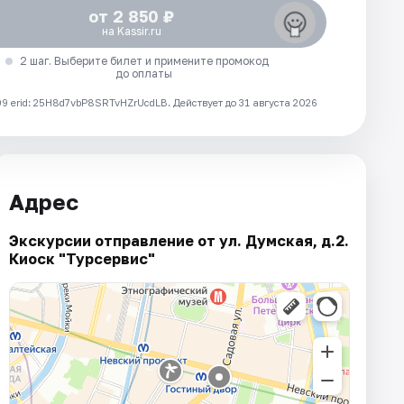
от 2 850 ₽
на Kassir.ru
2 шаг. Выберите билет и примените промокод
до оплаты
 erid: 25H8d7vbP8SRTvHZrUcdLB.
Действует до 31 августа 2026
Адрес
Экскурсии отправление от ул. Думская, д.2.
Киоск "Турсервис"