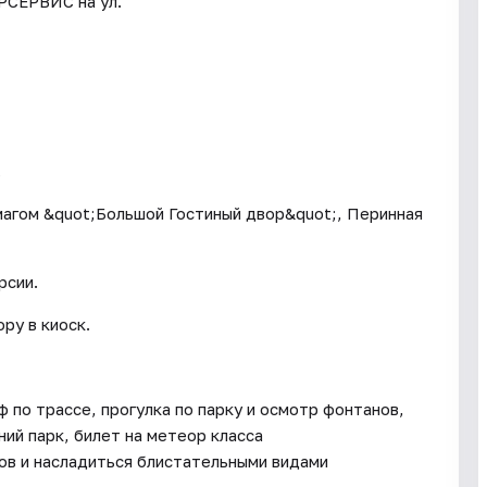
РСЕРВИС на ул.
.
магом &quot;Большой Гостиный двор&quot;, Перинная
рсии.
ру в киоск.
 по трассе, прогулка по парку и осмотр фонтанов,
ий парк, билет на метеор класса
ов и насладиться блистательными видами