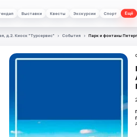
тендап
Выставки
Квесты
Экскурсии
Спорт
Ещё
я, д.2. Киоск "Турсервис"
События
Парк и фонтаны Петерг