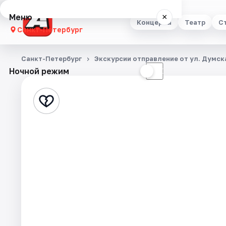
Меню
×
Концерты
Театр
С
Санкт-Петербург
Концерты
Санкт-Петербург
Экскурсии отправление от ул. Думска
Ночной режим
☀
☾
Театр
Стендап
Выставки
Квесты
Экскурсии
Спорт
События