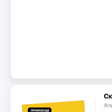
Города
Площадки
Артисты
Рейтинги
Ск
П
ПРОМОКОД