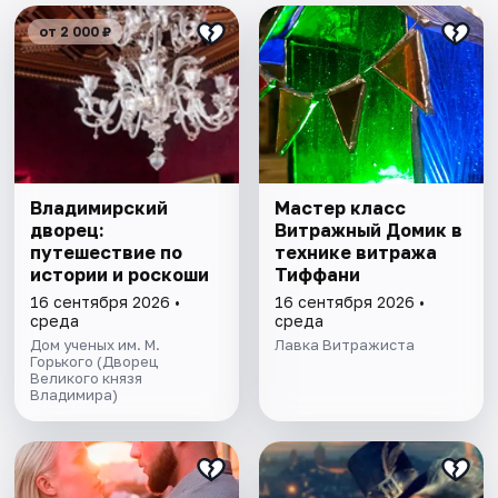
от 2 000 ₽
Владимирский
Мастер класс
дворец:
Витражный Домик в
путешествие по
технике витража
истории и роскоши
Тиффани
16 сентября 2026 •
16 сентября 2026 •
среда
среда
Дом ученых им. М.
Лавка Витражиста
Горького (Дворец
Великого князя
Владимира)