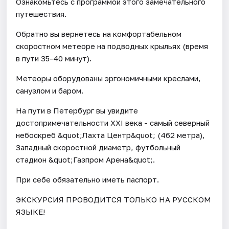
Ознакомьтесь с программой этого замечательного
путешествия.
Обратно вы вернётесь на комфортабельном
скоростном метеоре на подводных крыльях (время
в пути 35-40 минут).
Метеоры оборудованы эргономичными креслами,
санузлом и баром.
На пути в Петербург вы увидите
достопримечательности XXI века - самый северный
небоскреб &quot;Лахта Центр&quot; (462 метра),
Западный скоростной диаметр, футбольный
стадион &quot;Газпром Арена&quot;.
При себе обязательно иметь паспорт.
ЭКСКУРСИЯ ПРОВОДИТСЯ ТОЛЬКО НА РУССКОМ
ЯЗЫКЕ!