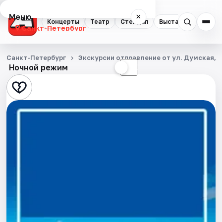
Меню
×
Концерты
Театр
Стендап
Выставки
Квест
Санкт-Петербург
Концерты
Санкт-Петербург
Экскурсии отправление от ул. Думская, д
Ночной режим
☀
☾
Театр
Стендап
Выставки
Квесты
Экскурсии
Спорт
События