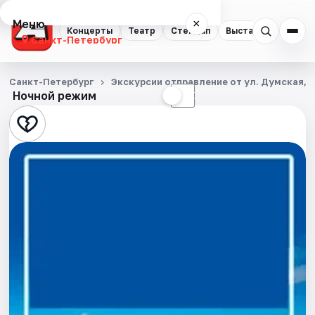
Меню
×
Концерты
Театр
Стендап
Выставки
Квест
Санкт-Петербург
Концерты
Санкт-Петербург
Экскурсии отправление от ул. Думская, д
Ночной режим
☀
☾
Театр
Стендап
Выставки
Квесты
Экскурсии
Спорт
События