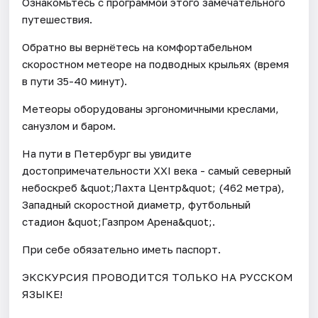
Ознакомьтесь с программой этого замечательного
путешествия.
Обратно вы вернётесь на комфортабельном
скоростном метеоре на подводных крыльях (время
в пути 35-40 минут).
Метеоры оборудованы эргономичными креслами,
санузлом и баром.
На пути в Петербург вы увидите
достопримечательности XXI века - самый северный
небоскреб &quot;Лахта Центр&quot; (462 метра),
Западный скоростной диаметр, футбольный
стадион &quot;Газпром Арена&quot;.
При себе обязательно иметь паспорт.
ЭКСКУРСИЯ ПРОВОДИТСЯ ТОЛЬКО НА РУССКОМ
ЯЗЫКЕ!