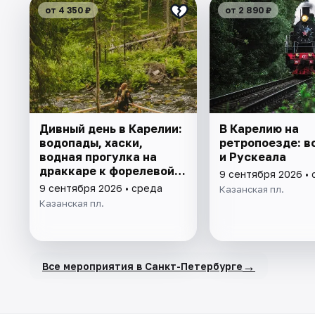
от 4 350 ₽
от 2 890 ₽
Дивный день в Карелии:
В Карелию на
водопады, хаски,
ретропоезде: в
водная прогулка на
и Рускеала
драккаре к форелевой
9 сентября 2026 •
ферме
9 сентября 2026 • среда
Казанская пл.
Казанская пл.
→
Все мероприятия в Санкт-Петербурге