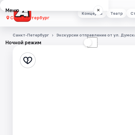
Меню
×
Концерты
Театр
С
Санкт-Петербург
Концерты
Санкт-Петербург
Экскурсии отправление от ул. Думска
Ночной режим
☀
☾
Театр
Стендап
Выставки
Квесты
Экскурсии
Спорт
События