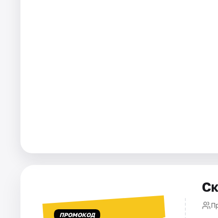
Города
Площадки
Артисты
Рейтинги
Ск
П
ПРОМОКОД