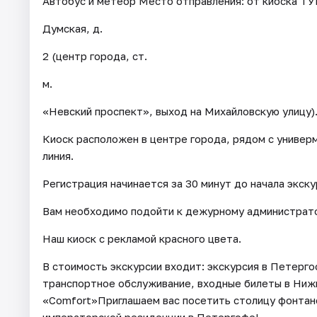
Автобус и метеор Место отправления: от киоска ТУ
Думская, д.
2 (центр города, ст.
м.
«Невский проспект», выход на Михайловскую улицу)
Киоск расположен в центре города, рядом с универ
линия.
Регистрация начинается за 30 минут до начала экску
Вам необходимо подойти к дежурному администрато
Наш киоск с рекламой красного цвета.
В стоимость экскурсии входит: экскурсия в Петергоф
транспортное обслуживание, входные билеты в Нижн
«Comfort»Приглашаем вас посетить столицу фонтан