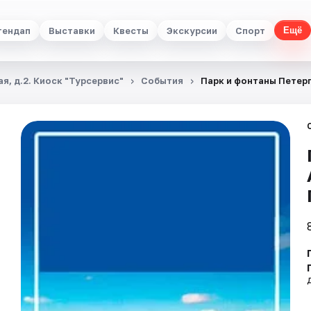
тендап
Выставки
Квесты
Экскурсии
Спорт
Ещё
я, д.2. Киоск "Турсервис"
События
Парк и фонтаны Петерг