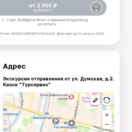
от 2 850 ₽
на Kassir.ru
2 шаг. Выберите билет и примените промокод
до оплаты
 erid: 25H8d7vbP8SRTvHZrUcdLB.
Действует до 31 августа 2026
Адрес
Экскурсии отправление от ул. Думская, д.2.
Киоск "Турсервис"