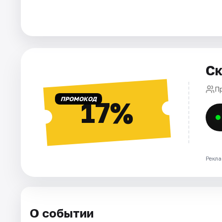
Города
Площадки
Ск
Артисты
П
Рейтинги
ПРОМОКОД
17%
Рекла
О событии