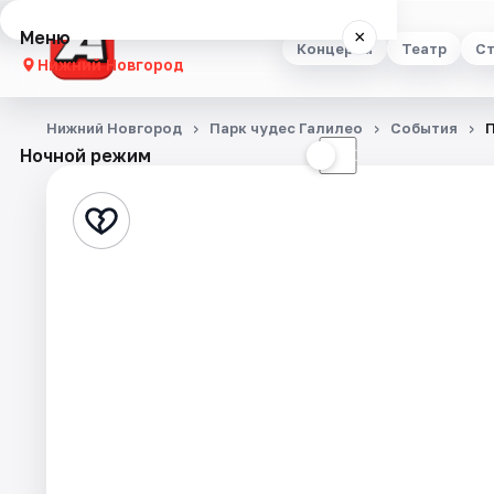
Меню
×
Концерты
Театр
Ст
Нижний Новгород
Концерты
Нижний Новгород
Парк чудес Галилео
События
П
Ночной режим
☀
☾
Театр
Стендап
Выставки
Квесты
Экскурсии
Спорт
События