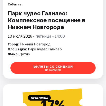
Событие
Парк чудес Галилео:
Города
Комплексное посещение в
Площадки
Нижнем Новгороде
Артисты
10 июля 2026
• пятница • 14:00
Город:
Нижний Новгород
Рейтинги
Площадка:
Парк чудес Галилео
Жанр:
Детям
Билеты со скидкой
на Kassir.ru
ПРОМОКОД
17%