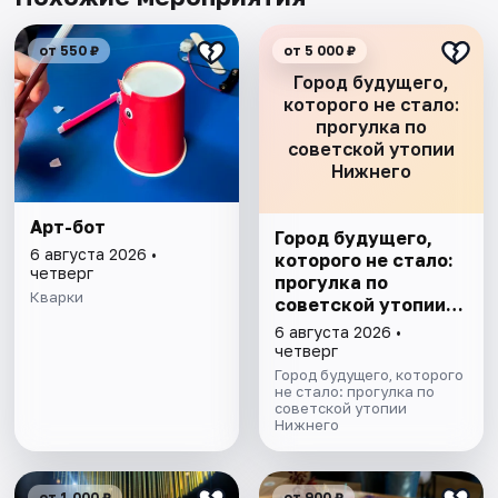
от 550 ₽
от 5 000 ₽
Город будущего,
которого не стало:
прогулка по
советской утопии
Нижнего
Арт-бот
Город будущего,
6 августа 2026 •
которого не стало:
четверг
прогулка по
Кварки
советской утопии
Нижнего
6 августа 2026 •
четверг
Город будущего, которого
не стало: прогулка по
советской утопии
Нижнего
от 1 000 ₽
от 900 ₽