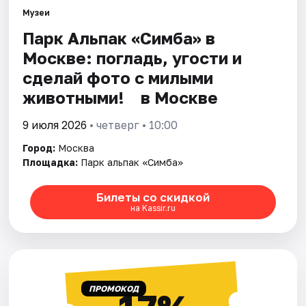
Музеи
Парк Альпак «Симба» в
Города
Москве: погладь, угости и
Площадки
сделай фото с милыми
животными!⠀ в Москве
Артисты
9 июля 2026
• четверг • 10:00
Рейтинги
Город:
Москва
Площадка:
Парк альпак «Симба»
Билеты со скидкой
на Kassir.ru
ПРОМОКОД