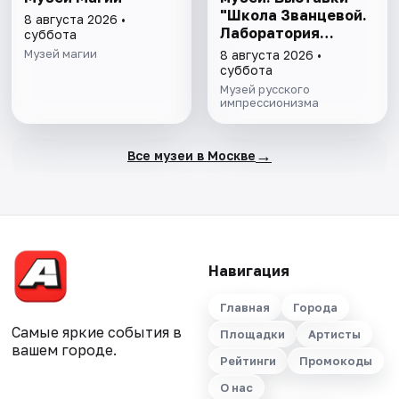
"Школа Званцевой.
8 августа 2026 •
Лаборатория
суббота
модернизма" и
Музей магии
8 августа 2026 •
"Хрупкие причуды:
суббота
от кондитерской к
Музей русского
музею"
импрессионизма
→
Все музеи в Москве
Навигация
Главная
Города
Самые яркие события в
Площадки
Артисты
вашем городе.
Рейтинги
Промокоды
О нас