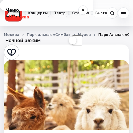
Меню
×
Концерты
Театр
Стендап
Выставки
Квест
Москва
Концерты
Москва
Парк альпак «Симба»
Музеи
Парк Альпак «Си
Ночной режим
☀
☾
Театр
Стендап
Выставки
Квесты
Экскурсии
Спорт
События