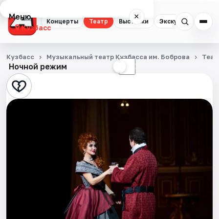
Меню
×
Концерты
Театр
Выставки
Экскурсии
Кузбасс
Концерты
Кузбасс
Музыкальный театр Кузбасса им. Боброва
Теат
Ночной режим
☀
☾
Театр
Выставки
Экскурсии
События
Города
Площадки