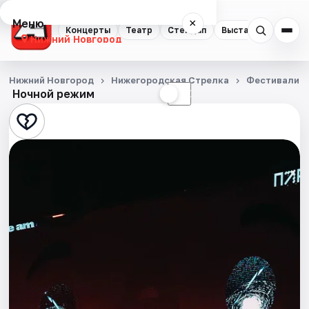
Меню
×
Концерты
Театр
Стендап
Выставки
Квест
Нижний Новгород
Концерты
Нижний Новгород
Нижегородская Стрелка
Фестивали
Ночной режим
☀
☾
Театр
Стендап
Выставки
Квесты
Экскурсии
Спорт
События