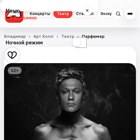
Меню
×
Концерты
Театр
Стендап
Экскурсии
Владимир
Концерты
Владимир
Арт Холл
Театр
Парфюмер
Ночной режим
☀
☾
Театр
Стендап
12+
Экскурсии
События
Города
Площадки