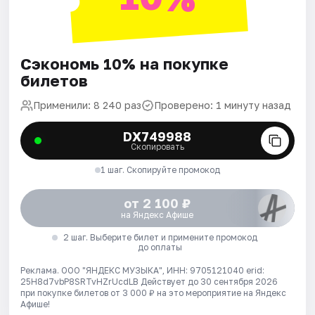
Сэкономь 10% на покупке
билетов
Применили: 8 240 раз
Проверено: 1 минуту назад
DX749988
Скопировать
1 шаг. Скопируйте промокод
от 2 100 ₽
на Яндекс Афише
2 шаг. Выберите билет и примените промокод
до оплаты
Реклама. ООО "ЯНДЕКС МУЗЫКА", ИНН: 9705121040 erid:
25H8d7vbP8SRTvHZrUcdLB
Действует до 30 сентября 2026
при покупке билетов от 3 000 ₽ на это мероприятие на Яндекс
Афише!