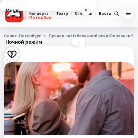
Меню
×
Концерты
Театр
Стендап
Выставки
Квест
Санкт-Петербург
Концерты
Санкт-Петербург
Причал на Набережной реки Фонтанки 53
Ночной режим
☀
☾
Театр
Стендап
Выставки
Квесты
Экскурсии
Спорт
События