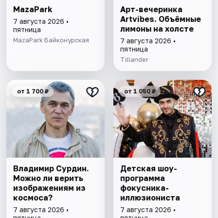
MazaPark
Арт-вечеринка
Artvibes. Объёмные
7 августа 2026 •
лимоны на холсте
пятница
MazaPark Байконурская
7 августа 2026 •
пятница
Tillander
от 1 700 ₽
от 1 050 ₽
Владимир Сурдин.
Детская шоу-
Можно ли верить
программа
изображениям из
фокусника-
космоса?
иллюзиониста
7 августа 2026 •
7 августа 2026 •
пятница
пятница