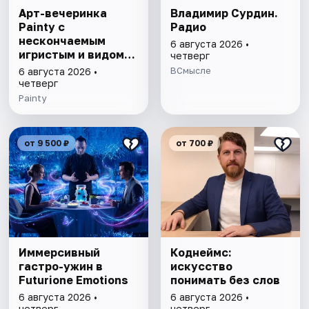
Арт-вечеринка
Владимир Сурдин.
Painty с
Радио
нескончаемым
6 августа 2026 •
игристым и видом
четверг
на Театр им. Андрея
ВСмысле
6 августа 2026 •
Миронова
четверг
Painty
от 9 500 ₽
от 700 ₽
Иммерсивный
Коднеймс:
гастро-ужин в
искусство
Futurione Emotions
понимать без слов
6 августа 2026 •
6 августа 2026 •
четверг
четверг