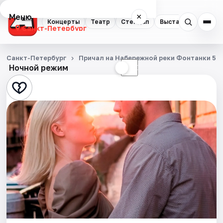
Меню
×
Концерты
Театр
Стендап
Выставки
Квест
Санкт-Петербург
Концерты
Санкт-Петербург
Причал на Набережной реки Фонтанки 53
Ночной режим
☀
☾
Театр
Стендап
Выставки
Квесты
Экскурсии
Спорт
События