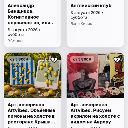
Александр
Английский клуб
Банщиков.
8 августа 2026 •
Когнитивное
суббота
неравенство, или
Яани Кирик
почему умные
8 августа 2026 •
умнеют, а глупые
суббота
глупеют
ВСмысле
от 3 800 ₽
от 3 800 ₽
Арт-вечеринка
Арт-вечеринка
Artvibes. Объёмные
Artvibes. Рисуем
лимоны на холсте в
акрилом на холсте с
ресторане Крыша
видом на Аврору
18