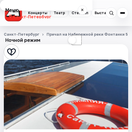
Меню
×
Концерты
Театр
Стендап
Выставки
Квест
Санкт-Петербург
Концерты
Санкт-Петербург
Причал на Набережной реки Фонтанки 53
Ночной режим
☀
☾
Театр
Стендап
Выставки
Квесты
Экскурсии
Спорт
События