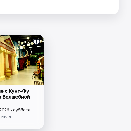
е с Кунг-Фу
в Волшебной
 2026 • суббота
 миля