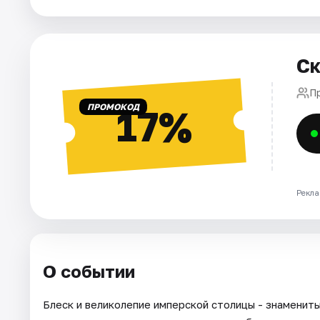
Города
Ск
Площадки
Пр
Артисты
ПРОМОКОД
17%
Рейтинги
Рекла
О событии
Блеск и великолепие имперской столицы - знаменит