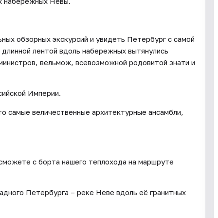
х набережных Невы.
ьных обзорных экскурсий и увидеть Петербург с самой
е длинной лентой вдоль набережных вытянулись
министров, вельмож, всевозможной родовитой знати и
сийской Империи.
что самые величественные архитектурные ансамбли,
 сможете с борта нашего теплохода на маршруте
радного Петербурга – реке Неве вдоль её гранитных