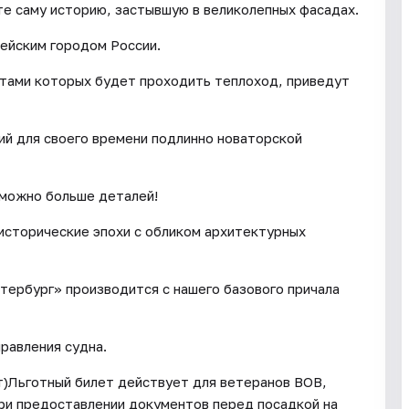
ите саму историю, застывшую в великолепных фасадах.
ейским городом России.
тами которых будет проходить теплоход, приведут
ий для своего времени подлинно новаторской
 можно больше деталей!
 исторические эпохи c обликом архитектурных
тербург» производится с нашего базового причала
равления судна.
ет)Льготный билет действует для ветеранов ВОВ,
при предоставлении документов перед посадкой на