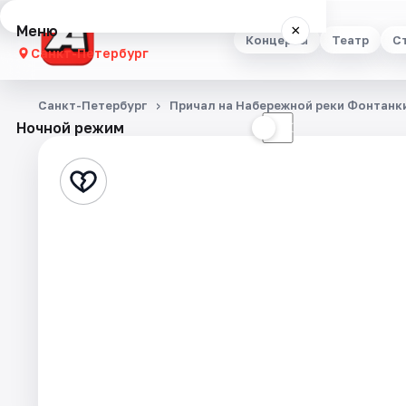
Меню
×
Концерты
Театр
С
Санкт-Петербург
Концерты
Санкт-Петербург
Причал на Набережной реки Фонтанк
Ночной режим
☀
☾
Театр
Стендап
Выставки
Квесты
Экскурсии
Спорт
События