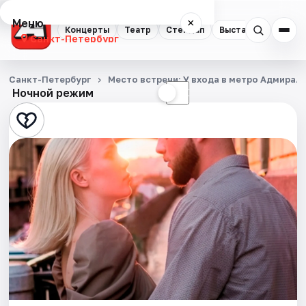
Меню
×
Концерты
Театр
Стендап
Выставки
Квест
Санкт-Петербург
Концерты
Санкт-Петербург
Место встречи: У входа в метро Адмирал
Ночной режим
☀
☾
Театр
Стендап
Выставки
Квесты
Экскурсии
Спорт
События