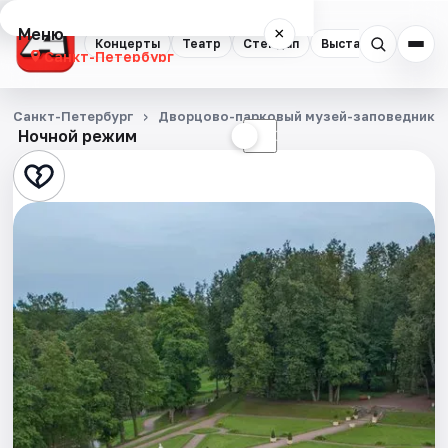
Меню
×
Концерты
Театр
Стендап
Выставки
Квест
Санкт-Петербург
Концерты
Санкт-Петербург
Дворцово-парковый музей-заповедник Г
Ночной режим
☀
☾
Театр
Стендап
Выставки
Квесты
Экскурсии
Спорт
События