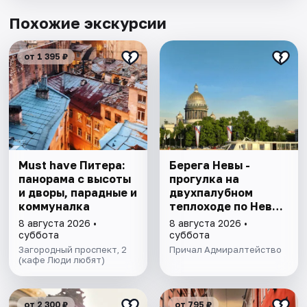
Похожие экскурсии
от 1 395 ₽
Must have Питера:
Берега Невы -
панорама с высоты
прогулка на
и дворы, парадные и
двухпалубном
коммуналка
теплоходе по Неве
с подходом к
8 августа 2026 •
8 августа 2026 •
Финскому заливу
суббота
суббота
Загородный проспект, 2
Причал Адмиралтейство
(кафе Люди любят)
от 2 300 ₽
от 795 ₽