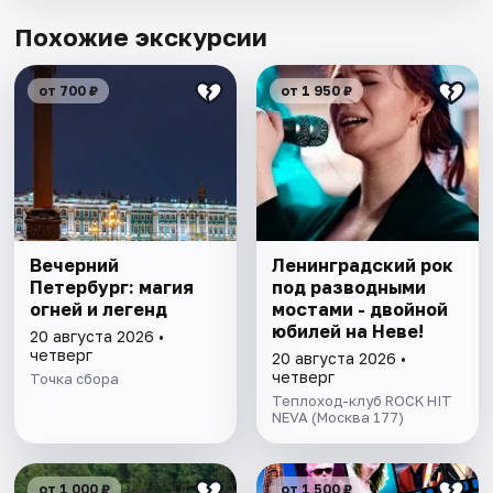
Похожие экскурсии
от 700 ₽
от 1 950 ₽
Вечерний
Ленинградский рок
Петербург: магия
под разводными
огней и легенд
мостами - двойной
юбилей на Неве!
20 августа 2026 •
четверг
20 августа 2026 •
четверг
Точка сбора
Теплоход-клуб ROCK HIT
NEVA (Москва 177)
от 1 000 ₽
от 1 500 ₽