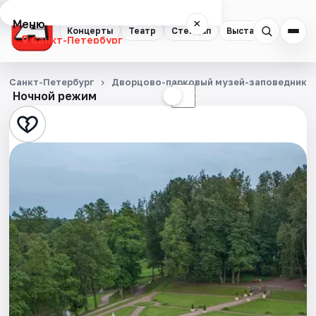
Меню
×
Концерты
Театр
Стендап
Выставки
Квест
Санкт-Петербург
Концерты
Санкт-Петербург
Дворцово-парковый музей-заповедник Г
Ночной режим
☀
☾
Театр
Стендап
Выставки
Квесты
Экскурсии
Спорт
События