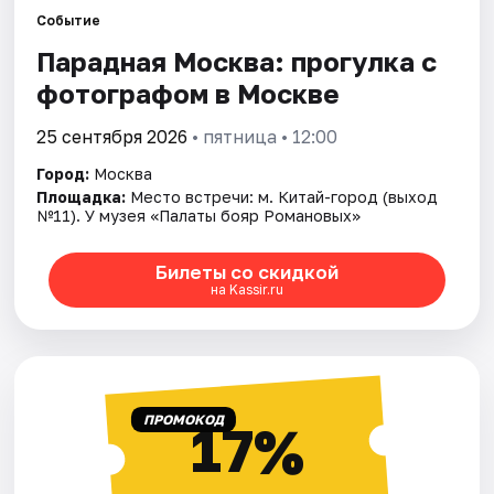
Событие
Парадная Москва: прогулка с
Города
фотографом в Москве
Площадки
25 сентября 2026
• пятница • 12:00
Артисты
Город:
Москва
Площадка:
Место встречи: м. Китай-город (выход
Рейтинги
№11). У музея «Палаты бояр Романовых»
Билеты со скидкой
на Kassir.ru
ПРОМОКОД
17%