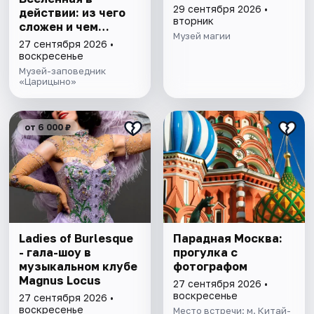
29 сентября 2026 •
действии: из чего
вторник
сложен и чем
Музей магии
управляется мир
27 сентября 2026 •
воскресенье
Музей-заповедник
«Царицыно»
от 6 000 ₽
Ladies of Burlesque
Парадная Москва:
- гала-шоу в
прогулка с
музыкальном клубе
фотографом
Magnus Locus
27 сентября 2026 •
воскресенье
27 сентября 2026 •
воскресенье
Место встречи: м. Китай-