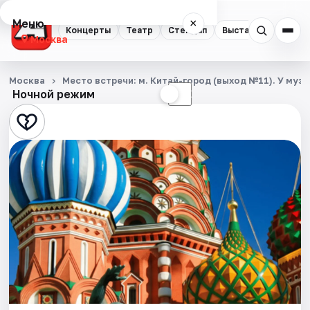
Меню
×
Концерты
Театр
Стендап
Выставки
Квест
Москва
Концерты
Москва
Место встречи: м. Китай-город (выход №11). У му
Ночной режим
☀
☾
Театр
Стендап
Выставки
Квесты
Экскурсии
Спорт
События